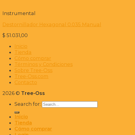
Instrumental
Destornillador Hexagonal 0.035 Manual
$
51.031,00
Inicio
Tienda
Cómo comprar
Términos y Condiciones
Sobre Tree-Oss
Tree-Oss.com
Contacto
2026 ©
Tree-Oss
Search for:
Inicio
Tienda
Cómo comprar
Login