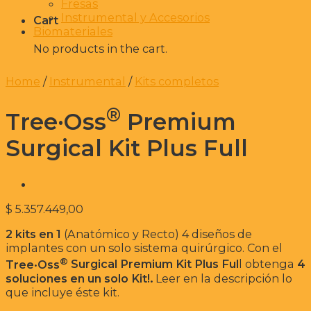
Fresas
Instrumental y Accesorios
Cart
Biomateriales
No products in the cart.
Home
/
Instrumental
/
Kits completos
®️
Tree·Oss
Premium
Surgical Kit Plus Full
$
5.357.449,00
2 kits en 1
(Anatómico y Recto) 4 diseños de
implantes con un solo sistema quirúrgico. Con el
®
Tree·Oss
Surgical Premium Kit
Plus Ful
l obtenga
4
soluciones en un solo Kit!.
Leer en la descripción lo
que incluye éste kit.