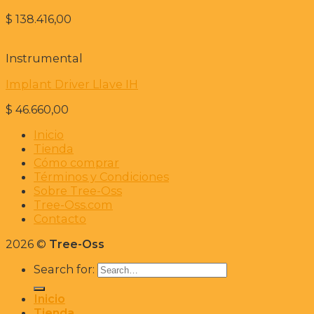
$
138.416,00
Instrumental
Implant Driver Llave IH
$
46.660,00
Inicio
Tienda
Cómo comprar
Términos y Condiciones
Sobre Tree-Oss
Tree-Oss.com
Contacto
2026 ©
Tree-Oss
Search for:
Inicio
Tienda