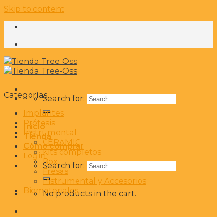
Skip to content
Categorías
Search for:
Implantes
Prótesis
Inicio
Instrumental
Tienda
CERAMIC
Cómo comprar
Kits completos
Login
Box
Search for:
Fresas
Instrumental y Accesorios
Biomateriales
No products in the cart.