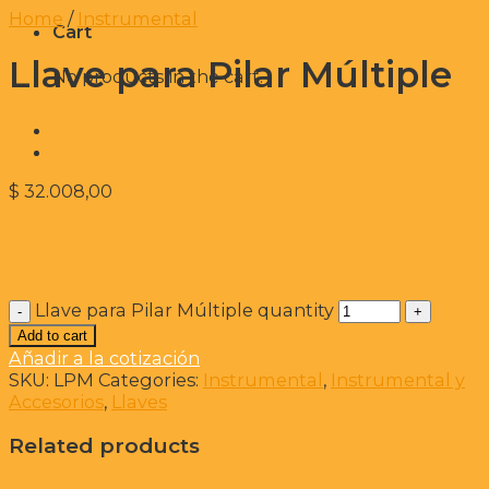
Home
/
Instrumental
Cart
Llave para Pilar Múltiple
No products in the cart.
$
32.008,00
Llave para Pilar Múltiple quantity
Add to cart
Añadir a la cotización
SKU:
LPM
Categories:
Instrumental
,
Instrumental y
Accesorios
,
Llaves
Related products