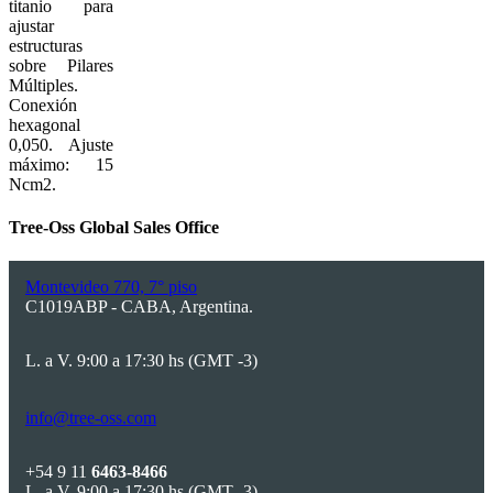
titanio para
ajustar
estructuras
sobre Pilares
Múltiples.
Conexión
hexagonal
0,050. Ajuste
máximo: 15
Ncm2.
Tree-Oss Global Sales Office
Montevideo 770, 7° piso
C1019ABP - CABA, Argentina.
L. a V. 9:00 a 17:30 hs (GMT -3)
info@tree-oss.com
+54 9 11
6463-8466
L. a V. 9:00 a 17:30 hs (GMT -3)