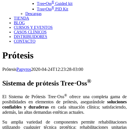
®️
Tree•Oss
Guided kit
®️
Tree•Oss
PID Kit
Descargas
TIENDA
BLOG
CURSOS Y EVENTOS
CASOS CLÍNICOS
DISTRIBUIDORES
CONTACTO
Prótesis
Prótesis
Papyros
2020-04-24T12:23:28-03:00
®
Sistema de prótesis Tree·Oss
®
El Sistema de Prótesis Tree·Oss
ofrece una completa gama de
posibilidades en elementos de prótesis, asegurándole
soluciones
confiables y duraderas
en cada situación clínica; satisfaciendo,
además, las altas demandas estéticas actuales.
Su amplia variedad de componentes permite rehabilitaciones
utilizando cualquier técnica protética: rehabilitaciones unitarias