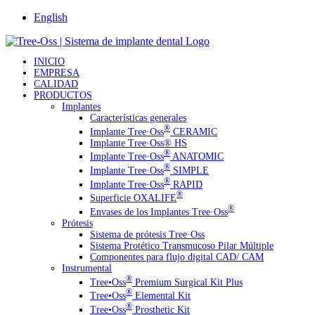
Skip
English
to
Facebook
Instagram
Twitter
Youtube
Email
content
INICIO
EMPRESA
CALIDAD
PRODUCTOS
Implantes
Características generales
®
Implante Tree·Oss
CERAMIC
Implante Tree·Oss® HS
®
Implante Tree·Oss
ANATOMIC
®
Implante Tree·Oss
SIMPLE
®
Implante Tree·Oss
RAPID
®
Superficie OXALIFE
®
Envases de los Implantes Tree·Oss
Prótesis
Sistema de prótesis Tree·Oss
Sistema Protético Transmucoso Pilar Múltiple
Componentes para flujo digital CAD/ CAM
Instrumental
®️
Tree•Oss
Premium Surgical Kit Plus
®️
Tree•Oss
Elemental Kit
®️
Tree•Oss
Prosthetic Kit