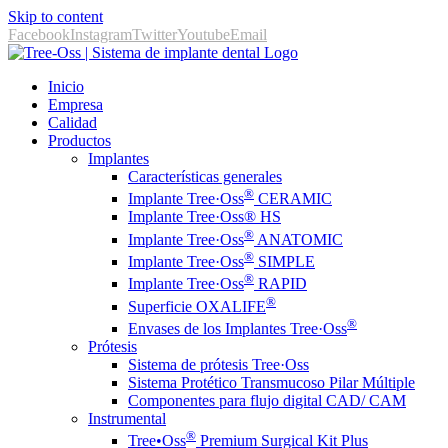
Skip to content
Facebook
Instagram
Twitter
Youtube
Email
Inicio
Empresa
Calidad
Productos
Implantes
Características generales
®
Implante Tree·Oss
CERAMIC
Implante Tree·Oss® HS
®
Implante Tree·Oss
ANATOMIC
®
Implante Tree·Oss
SIMPLE
®
Implante Tree·Oss
RAPID
®
Superficie OXALIFE
®
Envases de los Implantes Tree·Oss
Prótesis
Sistema de prótesis Tree·Oss
Sistema Protético Transmucoso Pilar Múltiple
Componentes para flujo digital CAD/ CAM
Instrumental
®️
Tree•Oss
Premium Surgical Kit Plus