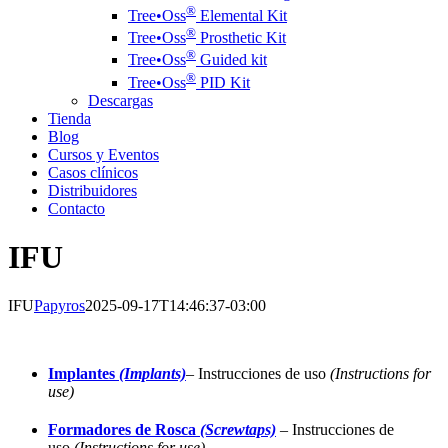
®️
Tree•Oss
Elemental Kit
®️
Tree•Oss
Prosthetic Kit
®️
Tree•Oss
Guided kit
®️
Tree•Oss
PID Kit
Descargas
Tienda
Blog
Cursos y Eventos
Casos clínicos
Distribuidores
Contacto
IFU
IFU
Papyros
2025-09-17T14:46:37-03:00
Implantes
(Implants)
– Instrucciones de uso
(Instructions for
use)
Formadores de Rosca
(Screwtaps)
– Instrucciones de
uso
(Instructions for use)