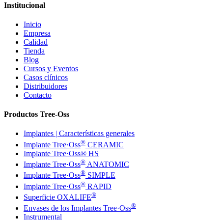
Institucional
Inicio
Empresa
Calidad
Tienda
Blog
Cursos y Eventos
Casos clínicos
Distribuidores
Contacto
Productos Tree-Oss
Implantes | Características generales
®
Implante Tree·Oss
CERAMIC
Implante Tree·Oss® HS
®
Implante Tree·Oss
ANATOMIC
®
Implante Tree·Oss
SIMPLE
®
Implante Tree·Oss
RAPID
®
Superficie OXALIFE
®
Envases de los Implantes Tree·Oss
Instrumental