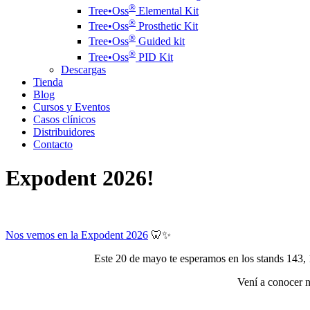
®️
Tree•Oss
Elemental Kit
®️
Tree•Oss
Prosthetic Kit
®️
Tree•Oss
Guided kit
®️
Tree•Oss
PID Kit
Descargas
Tienda
Blog
Cursos y Eventos
Casos clínicos
Distribuidores
Contacto
Expodent 2026!
Nos vemos en la Expodent 2026
🦷✨
Este 20 de mayo te esperamos en los stands 143, 
Vení a conocer n