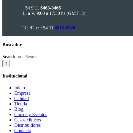
+54 9 11
6463-8466
L. a V. 9:00 a 17:30 hs (GMT -3)
Tel./Fax: +54 11
4815-0740
Buscador
Search for:
Institucional
Inicio
Empresa
Calidad
Tienda
Blog
Cursos y Eventos
Casos clínicos
Distribuidores
Contacto