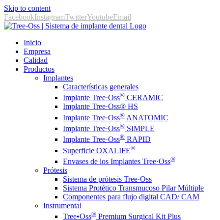
Skip to content
Facebook
Instagram
Twitter
Youtube
Email
Inicio
Empresa
Calidad
Productos
Implantes
Características generales
®
Implante Tree·Oss
CERAMIC
Implante Tree·Oss® HS
®
Implante Tree·Oss
ANATOMIC
®
Implante Tree·Oss
SIMPLE
®
Implante Tree·Oss
RAPID
®
Superficie OXALIFE
®
Envases de los Implantes Tree·Oss
Prótesis
Sistema de prótesis Tree·Oss
Sistema Protético Transmucoso Pilar Múltiple
Componentes para flujo digital CAD/ CAM
Instrumental
®️
Tree•Oss
Premium Surgical Kit Plus