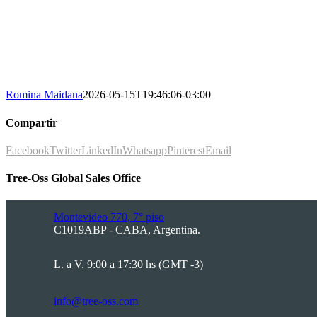
Romina Maidana
2026-05-15T19:46:06-03:00
Compartir
Facebook
Twitter
LinkedIn
Whatsapp
Pinterest
Email
Tree-Oss Global Sales Office
Montevideo 770, 7° piso
C1019ABP - CABA, Argentina.
L. a V. 9:00 a 17:30 hs (GMT -3)
info@tree-oss.com