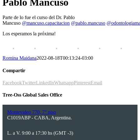
Pablo Mancuso
Parte de lo fue el curso del Dr. Pablo
Mancuso
@mancuso.capacitacion
@pablo.mancuso
@odontologiama
Los esperamos la próxima!
Romina Maidana
2022-08-18T00:13:24-03:00
Compartir
Facebook
Twitter
LinkedIn
Whatsapp
Pinterest
Email
Tree-Oss Global Sales Office
Montevideo 770, 7° piso
C1019ABP - CABA, Argentina.
L. a V. 9:00 a 17:30 hs (GMT -3)