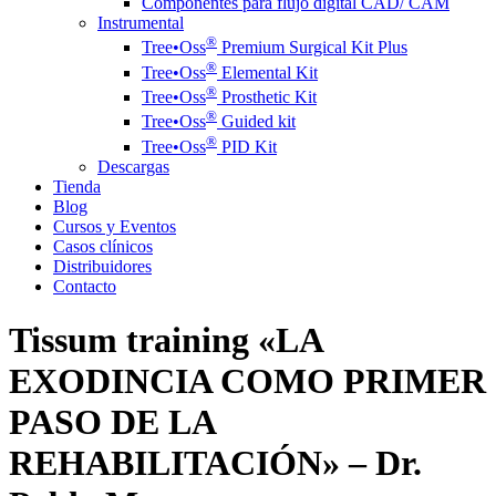
Componentes para flujo digital CAD/ CAM
Instrumental
®️
Tree•Oss
Premium Surgical Kit Plus
®️
Tree•Oss
Elemental Kit
®️
Tree•Oss
Prosthetic Kit
®️
Tree•Oss
Guided kit
®️
Tree•Oss
PID Kit
Descargas
Tienda
Blog
Cursos y Eventos
Casos clínicos
Distribuidores
Contacto
Tissum training «LA
EXODINCIA COMO PRIMER
PASO DE LA
REHABILITACIÓN» – Dr.