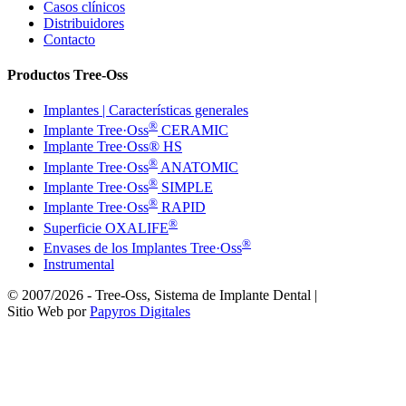
Casos clínicos
Distribuidores
Contacto
Productos Tree-Oss
Implantes | Características generales
®
Implante Tree·Oss
CERAMIC
Implante Tree·Oss® HS
®
Implante Tree·Oss
ANATOMIC
®
Implante Tree·Oss
SIMPLE
®
Implante Tree·Oss
RAPID
®
Superficie OXALIFE
®
Envases de los Implantes Tree·Oss
Instrumental
© 2007/2026 - Tree-Oss, Sistema de Implante Dental |
Sitio Web por
Papyros Digitales
Facebook
Instagram
Twitter
Youtube
Email