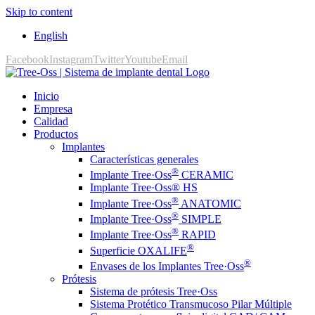
Skip to content
English
Facebook
Instagram
Twitter
Youtube
Email
Inicio
Empresa
Calidad
Productos
Implantes
Características generales
®
Implante Tree·Oss
CERAMIC
Implante Tree·Oss® HS
®
Implante Tree·Oss
ANATOMIC
®
Implante Tree·Oss
SIMPLE
®
Implante Tree·Oss
RAPID
®
Superficie OXALIFE
®
Envases de los Implantes Tree·Oss
Prótesis
Sistema de prótesis Tree·Oss
Sistema Protético Transmucoso Pilar Múltiple