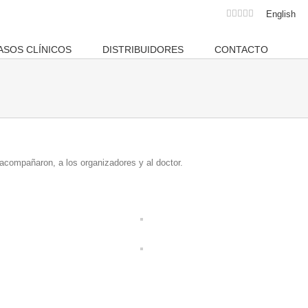
Facebook
Instagram
Twitter
Youtube
Email
English
ASOS CLÍNICOS
DISTRIBUIDORES
CONTACTO
acompañaron, a los organizadores y al doctor.