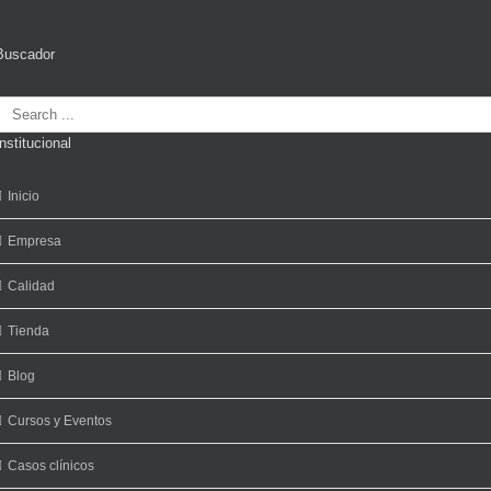
Buscador
Search
or:
Institucional
Inicio
Empresa
Calidad
Tienda
Blog
Cursos y Eventos
Casos clínicos