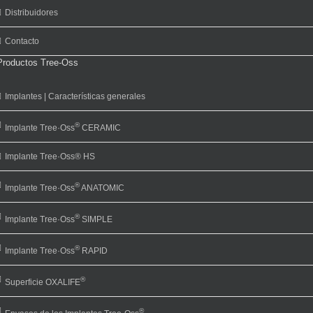
Distribuidores
Contacto
Productos Tree-Oss
Implantes | Características generales
®
Implante Tree·Oss
CERAMIC
Implante Tree·Oss® HS
®
Implante Tree·Oss
ANATOMIC
®
Implante Tree·Oss
SIMPLE
®
Implante Tree·Oss
RAPID
®
Superficie OXALIFE
®