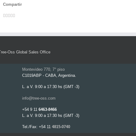
Compartir
Facebook
Twitter
LinkedIn
Whatsapp
Pinterest
Email
Tree-Oss Global Sales Office
Montevideo 770, 7° piso
C1019ABP - CABA, Argentina.
L. a V. 9:00 a 17:30 hs (GMT -3)
info@tree-oss.com
+54 9 11
6463-8466
L. a V. 9:00 a 17:30 hs (GMT -3)
Tel./Fax: +54 11
4815-0740