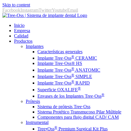
Skip to content
Facebook
Instagram
Twitter
Youtube
Email
Inicio
Empresa
Calidad
Productos
Implantes
Características generales
®
Implante Tree·Oss
CERAMIC
Implante Tree·Oss® HS
®
Implante Tree·Oss
ANATOMIC
®
Implante Tree·Oss
SIMPLE
®
Implante Tree·Oss
RAPID
®
Superficie OXALIFE
®
Envases de los Implantes Tree·Oss
Prótesis
Sistema de prótesis Tree·Oss
Sistema Protético Transmucoso Pilar Múltiple
Componentes para flujo digital CAD/ CAM
Instrumental
®️
Tree•Oss
Premium Surgical Kit Plus