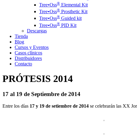
®️
Tree•Oss
Elemental Kit
®️
Tree•Oss
Prosthetic Kit
®️
Tree•Oss
Guided kit
®️
Tree•Oss
PID Kit
Descargas
Tienda
Blog
Cursos y Eventos
Casos clínicos
Distribuidores
Contacto
PRÓTESIS 2014
17 al 19 de Septiembre de 2014
Entre los días
17 y 19 de setiembre de 2014
se celebrarán las XX Jor