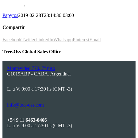
Papyros
2019-02-28T23:14:36-03:00
Compartir
Facebook
Twitter
LinkedIn
Whatsapp
Pinterest
Email
Tree-Oss Global Sales Office
Montevideo 770, 7° piso
C1019ABP - CABA, Argentina.
L. a V. 9:00 a 17:30 hs (GMT -3)
info@tree-oss.com
+54 9 11
6463-8466
L. a V. 9:00 a 17:30 hs (GMT -3)