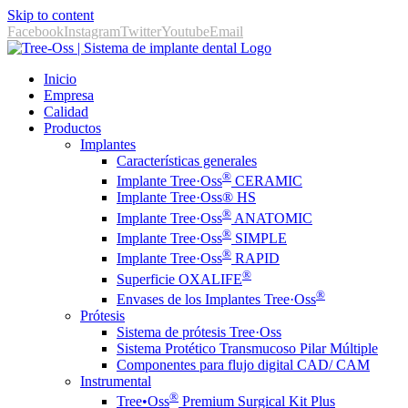
Skip to content
Facebook
Instagram
Twitter
Youtube
Email
Inicio
Empresa
Calidad
Productos
Implantes
Características generales
®
Implante Tree·Oss
CERAMIC
Implante Tree·Oss® HS
®
Implante Tree·Oss
ANATOMIC
®
Implante Tree·Oss
SIMPLE
®
Implante Tree·Oss
RAPID
®
Superficie OXALIFE
®
Envases de los Implantes Tree·Oss
Prótesis
Sistema de prótesis Tree·Oss
Sistema Protético Transmucoso Pilar Múltiple
Componentes para flujo digital CAD/ CAM
Instrumental
®️
Tree•Oss
Premium Surgical Kit Plus