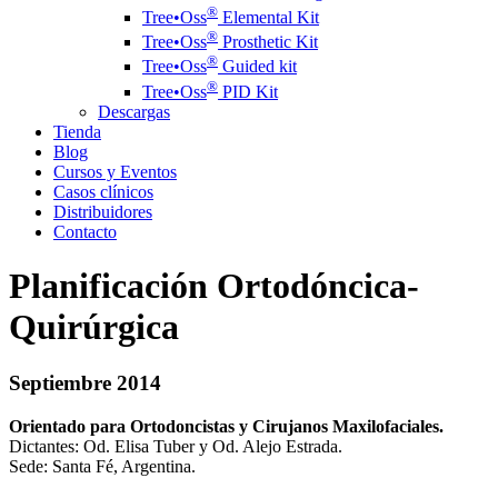
®️
Tree•Oss
Elemental Kit
®️
Tree•Oss
Prosthetic Kit
®️
Tree•Oss
Guided kit
®️
Tree•Oss
PID Kit
Descargas
Tienda
Blog
Cursos y Eventos
Casos clínicos
Distribuidores
Contacto
Planificación Ortodóncica-
Quirúrgica
Septiembre 2014
Orientado para Ortodoncistas y Cirujanos Maxilofaciales.
Dictantes: Od. Elisa Tuber y Od. Alejo Estrada.
Sede: Santa Fé, Argentina.