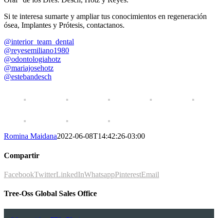
Si te interesa sumarte y ampliar tus conocimientos en regeneración
ósea, Implantes y Prótesis, contactanos.
@interior_team_dental
@reyesemiliano1980
@odontologiahotz
@mariajosehotz
@estebandesch
Romina Maidana
2022-06-08T14:42:26-03:00
Compartir
Facebook
Twitter
LinkedIn
Whatsapp
Pinterest
Email
Tree-Oss Global Sales Office