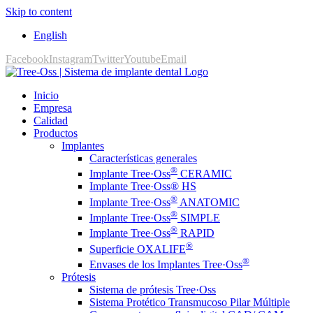
Skip to content
English
Facebook
Instagram
Twitter
Youtube
Email
Inicio
Empresa
Calidad
Productos
Implantes
Características generales
®
Implante Tree·Oss
CERAMIC
Implante Tree·Oss® HS
®
Implante Tree·Oss
ANATOMIC
®
Implante Tree·Oss
SIMPLE
®
Implante Tree·Oss
RAPID
®
Superficie OXALIFE
®
Envases de los Implantes Tree·Oss
Prótesis
Sistema de prótesis Tree·Oss
Sistema Protético Transmucoso Pilar Múltiple