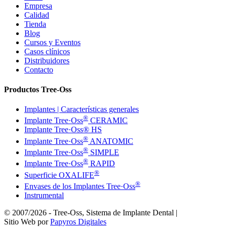
Empresa
Calidad
Tienda
Blog
Cursos y Eventos
Casos clínicos
Distribuidores
Contacto
Productos Tree-Oss
Implantes | Características generales
®
Implante Tree·Oss
CERAMIC
Implante Tree·Oss® HS
®
Implante Tree·Oss
ANATOMIC
®
Implante Tree·Oss
SIMPLE
®
Implante Tree·Oss
RAPID
®
Superficie OXALIFE
®
Envases de los Implantes Tree·Oss
Instrumental
© 2007/2026 - Tree-Oss, Sistema de Implante Dental |
Sitio Web por
Papyros Digitales