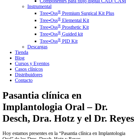
Componentes para flujo digital CAD/ CAM
Instrumental
®️
Tree•Oss
Premium Surgical Kit Plus
®️
Tree•Oss
Elemental Kit
®️
Tree•Oss
Prosthetic Kit
®️
Tree•Oss
Guided kit
®️
Tree•Oss
PID Kit
Descargas
Tienda
Blog
Cursos y Eventos
Casos clínicos
Distribuidores
Contacto
Pasantia clínica en
Implantologia Oral – Dr.
Desch, Dra. Hotz y el Dr. Reyes
Hoy estamos presentes en la “Pasantia clínica en Implantologia
Oral” de los Dres. Desch, Hotz y Reyes.