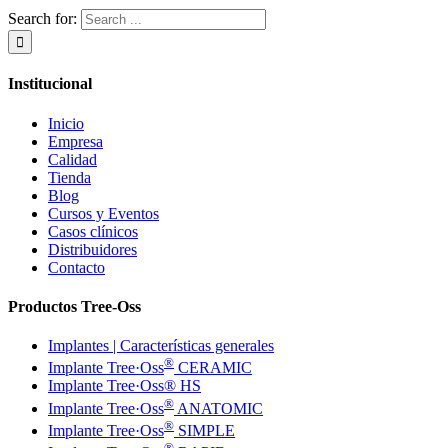
Search for:
Institucional
Inicio
Empresa
Calidad
Tienda
Blog
Cursos y Eventos
Casos clínicos
Distribuidores
Contacto
Productos Tree-Oss
Implantes | Características generales
®
Implante Tree·Oss
CERAMIC
Implante Tree·Oss® HS
®
Implante Tree·Oss
ANATOMIC
®
Implante Tree·Oss
SIMPLE
®