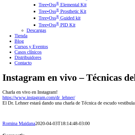
®️
Tree•Oss
Elemental Kit
®️
Tree•Oss
Prosthetic Kit
®️
Tree•Oss
Guided kit
®️
Tree•Oss
PID Kit
Descargas
Tienda
Blog
Cursos y Eventos
Casos clínicos
Distribuidores
Contacto
Instagram en vivo – Técnicas de
Charla en vivo en Instagram!
https://www.instagram.com/dr_lehner/
El Dr. Lehner estará dando una charla de Técnica de escudo vestibular,
Romina Maidana
2020-04-03T18:14:48-03:00