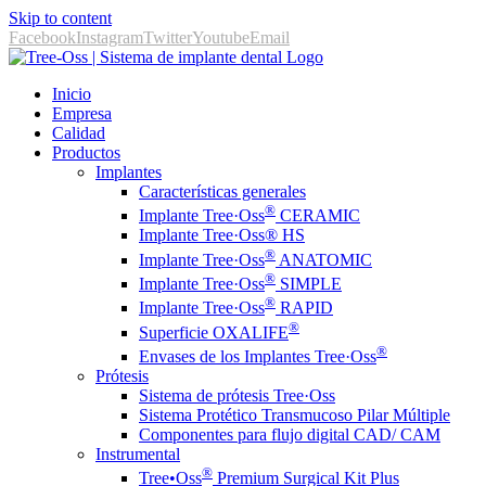
Skip to content
Facebook
Instagram
Twitter
Youtube
Email
Inicio
Empresa
Calidad
Productos
Implantes
Características generales
®
Implante Tree·Oss
CERAMIC
Implante Tree·Oss® HS
®
Implante Tree·Oss
ANATOMIC
®
Implante Tree·Oss
SIMPLE
®
Implante Tree·Oss
RAPID
®
Superficie OXALIFE
®
Envases de los Implantes Tree·Oss
Prótesis
Sistema de prótesis Tree·Oss
Sistema Protético Transmucoso Pilar Múltiple
Componentes para flujo digital CAD/ CAM
Instrumental
®️
Tree•Oss
Premium Surgical Kit Plus