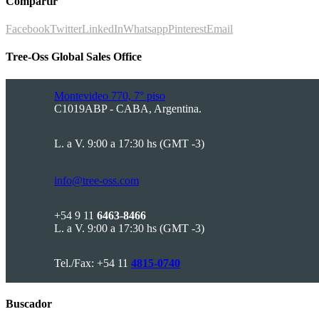
Compartir
Facebook
Twitter
LinkedIn
Whatsapp
Pinterest
Email
Tree-Oss Global Sales Office
Montevideo 770, 7° piso
C1019ABP - CABA, Argentina.
L. a V. 9:00 a 17:30 hs (GMT -3)
info@tree-oss.com
+54 9 11
6463-8466
L. a V. 9:00 a 17:30 hs (GMT -3)
Tel./Fax: +54 11
4815-0740
Buscador