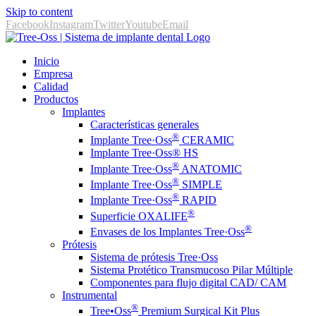
Skip to content
Facebook
Instagram
Twitter
Youtube
Email
Inicio
Empresa
Calidad
Productos
Implantes
Características generales
®
Implante Tree·Oss
CERAMIC
Implante Tree·Oss® HS
®
Implante Tree·Oss
ANATOMIC
®
Implante Tree·Oss
SIMPLE
®
Implante Tree·Oss
RAPID
®
Superficie OXALIFE
®
Envases de los Implantes Tree·Oss
Prótesis
Sistema de prótesis Tree·Oss
Sistema Protético Transmucoso Pilar Múltiple
Componentes para flujo digital CAD/ CAM
Instrumental
®️
Tree•Oss
Premium Surgical Kit Plus