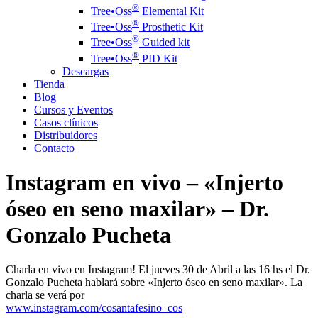
®️
Tree•Oss
Elemental Kit
®️
Tree•Oss
Prosthetic Kit
®️
Tree•Oss
Guided kit
®️
Tree•Oss
PID Kit
Descargas
Tienda
Blog
Cursos y Eventos
Casos clínicos
Distribuidores
Contacto
Instagram en vivo – «Injerto
óseo en seno maxilar» – Dr.
Gonzalo Pucheta
Charla en vivo en Instagram! El jueves 30 de Abril a las 16 hs el Dr.
Gonzalo Pucheta hablará sobre «Injerto óseo en seno maxilar». La
charla se verá por
www.instagram.com/cosantafesino_cos