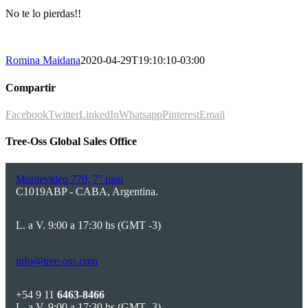
No te lo pierdas!!
Romina Maidana
2020-04-29T19:10:10-03:00
Compartir
Facebook
Twitter
LinkedIn
Whatsapp
Pinterest
Email
Tree-Oss Global Sales Office
Montevideo 770, 7° piso
C1019ABP - CABA, Argentina.
L. a V. 9:00 a 17:30 hs (GMT -3)
info@tree-oss.com
+54 9 11
6463-8466
L. a V. 9:00 a 17:30 hs (GMT -3)