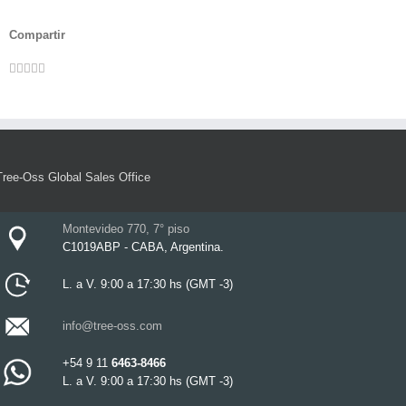
Compartir
Facebook
Twitter
LinkedIn
Whatsapp
Pinterest
Email
Tree-Oss Global Sales Office
Montevideo 770, 7° piso
C1019ABP - CABA, Argentina.
L. a V. 9:00 a 17:30 hs (GMT -3)
info@tree-oss.com
+54 9 11
6463-8466
L. a V. 9:00 a 17:30 hs (GMT -3)