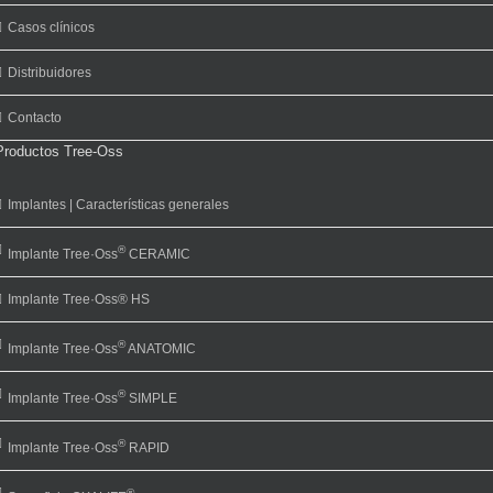
Casos clínicos
Distribuidores
Contacto
Productos Tree-Oss
Implantes | Características generales
®
Implante Tree·Oss
CERAMIC
Implante Tree·Oss® HS
®
Implante Tree·Oss
ANATOMIC
®
Implante Tree·Oss
SIMPLE
®
Implante Tree·Oss
RAPID
®