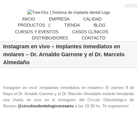
Skip
Face
Inst
Twi
Y
to
content
INICIO
EMPRESA
CALIDAD
PRODUCTOS
TIENDA
BLOG
CURSOS Y EVENTOS
CASOS CLÍNICOS
DISTRIBUIDORES
CONTACTO
Instagram en vivo – Implantes inmediatos en
molares – Dr. Arnaldo Garrone y el Dr. Marcelo
Almedaño
Instagram en vivo! «Implantes inmediatos en molares» El viernes 8 de
Mayo el Dr. Arnaldo Garrone y el Dr. Marcelo Almedaño estarán brindando
una charla en vivo en el Instagram del Círculo Odontológico de
Rosario
@circuloodontologicorosario
a las 19.30 hs. Te esperamos!