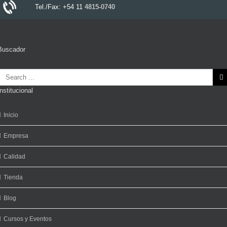
Tel./Fax: +54 11
4815-0740
Buscador
Search
or:
Institucional
Inicio
Empresa
Calidad
Tienda
Blog
Cursos y Eventos