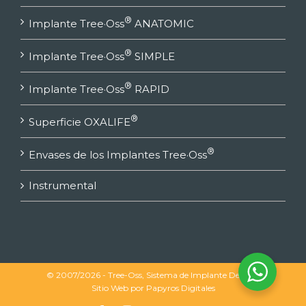
®
Implante Tree·Oss
ANATOMIC
®
Implante Tree·Oss
SIMPLE
®
Implante Tree·Oss
RAPID
®
Superficie OXALIFE
®
Envases de los Implantes Tree·Oss
Instrumental
© 2007/2026 - Tree-Oss, Sistema de Implante Dental |
Sitio Web por
Papyros Digitales