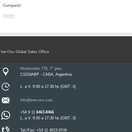
Compartir
Facebook
Twitter
LinkedIn
Whatsapp
Pinterest
Email
Tree-Oss Global Sales Office
Montevideo 770, 7° piso
C1019ABP - CABA, Argentina.
L. a V. 9:00 a 17:30 hs (GMT -3)
info@tree-oss.com
+54 9 11
6463-8466
L. a V. 9:00 a 17:30 hs (GMT -3)
Tel./Fax: +54 11
4815-0740