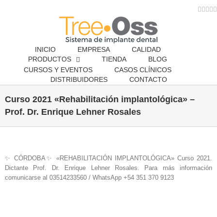
Skip
Face
Inst
Twi
Y
to
content
INICIO
EMPRESA
CALIDAD
PRODUCTOS
TIENDA
BLOG
CURSOS Y EVENTOS
CASOS CLÍNICOS
DISTRIBUIDORES
CONTACTO
Curso 2021 «Rehabilitación implantológica» –
Prof. Dr. Enrique Lehner Rosales
✨ CÓRDOBA✨ «REHABILITACIÓN IMPLANTOLÓGICA» Curso 2021.
Dictante Prof. Dr. Enrique Lehner Rosales. Para más información
comunicarse al 03514233560 / WhatsApp +54 351 370 9123