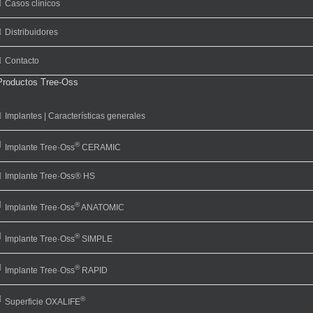
Casos clínicos
Distribuidores
Contacto
Productos Tree-Oss
Implantes | Características generales
®
Implante Tree·Oss
CERAMIC
Implante Tree·Oss® HS
®
Implante Tree·Oss
ANATOMIC
®
Implante Tree·Oss
SIMPLE
®
Implante Tree·Oss
RAPID
®
Superficie OXALIFE