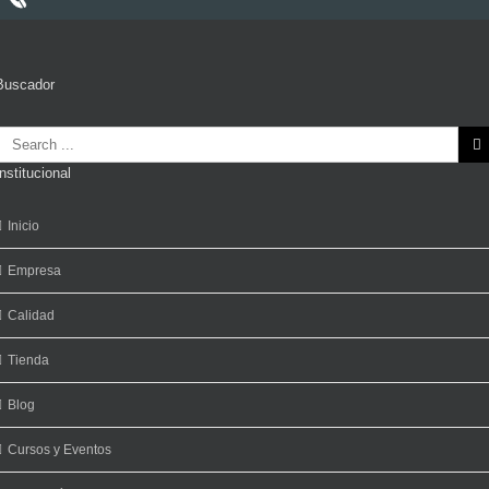
Buscador
Search
or:
Institucional
Inicio
Empresa
Calidad
Tienda
Blog
Cursos y Eventos