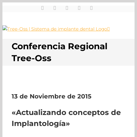
Skip
Facebook
Instagram
Twitter
Youtube
Email
to
content
Conferencia Regional
Tree-Oss
13 de Noviembre de 2015
«Actualizando conceptos de
Implantología»